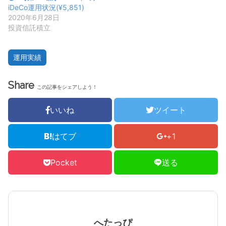
iDeCo運用状況(¥5,851)
2020年6月28日
投資信託積立
運用実績
Share
この記事をシェアしよう！
いいね
ツイート
はてブ
+1
Pocket
送る
へたっぴ