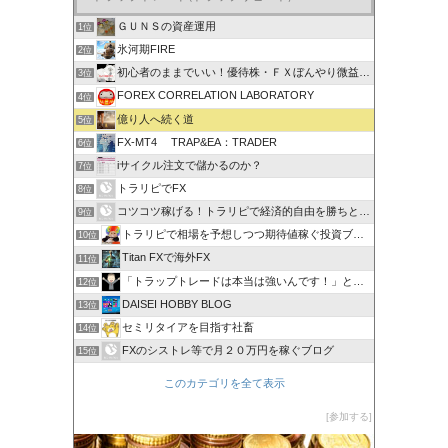
ＧＵＮＳの資産運用
1位
氷河期FIRE
2位
初心者のままでいい！優待株・ＦＸぼんやり微益ブログ
3位
FOREX CORRELATION LABORATORY
4位
億り人へ続く道
5位
FX-MT4 TRAP&EA：TRADER
6位
iサイクル注文で儲かるのか？
7位
トラリピでFX
8位
コツコツ稼げる！トラリピで経済的自由を勝ちとる方法
9位
トラリピで相場を予想しつつ期待値稼ぐ投資ブログ
10位
Titan FXで海外FX
11位
「トラップトレードは本当は強いんです！」と叫びたい。
12位
DAISEI HOBBY BLOG
13位
セミリタイアを目指す社畜
14位
FXのシストレ等で月２０万円を稼ぐブログ
15位
このカテゴリを全て表示
参加する