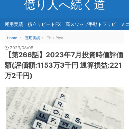
億り人へ続く道
運用実績
積立リピートFX
高スワップ手動トラリピ
ミ
Home
運用実績
This Post
2023/08/08
【第266話】2023年7月投資時価評価
額(評価額:1153万3千円 通算損益:221
万2千円)