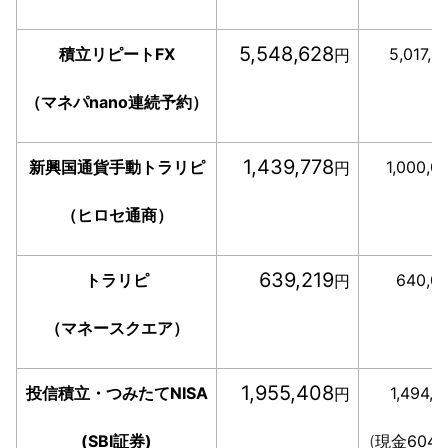
5,548,628
積立リピートFX
5,01
7,4
円
（マネパnano連続予約）
1,439,778
新興国通貨手動トラリピ
1,000,
円
（ヒロセ通商）
639,219
トラリピ
640,0
円
（マネースクエア）
1,955,408
投信積立・つみたてNISA
1,494
,4
円
(SBI証券)
(
現金604,