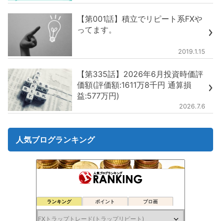
【第001話】積立でリピート系FXや
ってます。
2019.1.15
【第335話】2026年6月投資時価評
価額(評価額:1611万8千円 通算損
益:577万円)
2026.7.6
人気ブログランキング
ランキング
ポイント
ブロ画