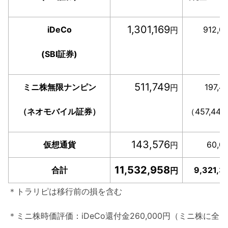
1,301,169
iDeCo
912,0
円
(SBI証券)
511,749
ミニ株無限ナンピン
197,
円
（ネオモバイル証券）
（457,44
143,576
仮想通貨
60,0
円
11,532,958
合計
9,321,3
円
＊トラリピは移行前の損を含む
＊ミニ株時価評価：iDeCo還付金260,000円（ミニ株に全