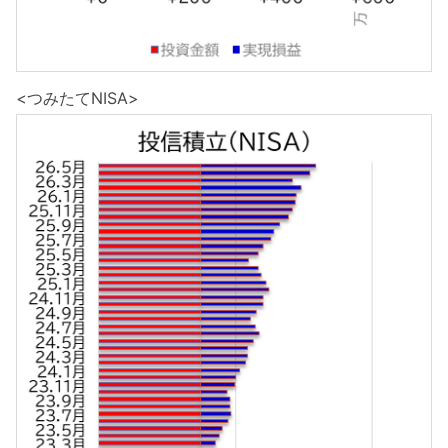
<つみたてNISA>