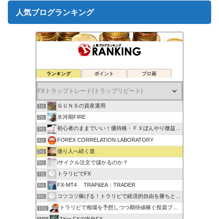
人気ブログランキング
ランキング
ポイント
ブロ画
ＧＵＮＳの資産運用
1位
氷河期FIRE
2位
初心者のままでいい！優待株・ＦＸぼんやり微益ブログ
3位
FOREX CORRELATION LABORATORY
4位
億り人へ続く道
5位
iサイクル注文で儲かるのか？
6位
トラリピでFX
7位
FX-MT4 TRAP&EA：TRADER
8位
コツコツ稼げる！トラリピで経済的自由を勝ちとる方法
9位
トラリピで相場を予想しつつ期待値稼ぐ投資ブログ
10位
Titan FXで海外FX