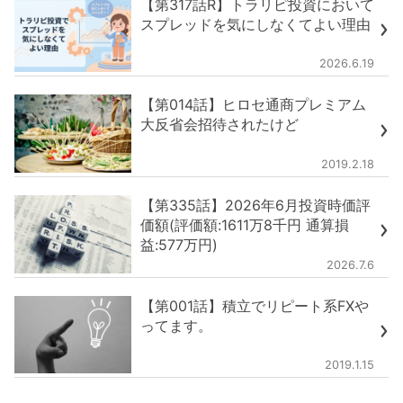
【第317話R】トラリピ投資において
スプレッドを気にしなくてよい理由
2026.6.19
【第014話】ヒロセ通商プレミアム
大反省会招待されたけど
2019.2.18
【第335話】2026年6月投資時価評
価額(評価額:1611万8千円 通算損
益:577万円)
2026.7.6
【第001話】積立でリピート系FXや
ってます。
2019.1.15