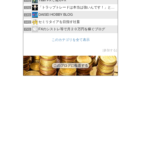
11位
「トラップトレードは本当は強いんです！」と叫びたい。
12位
DAISEI HOBBY BLOG
13位
セミリタイアを目指す社畜
14位
FXのシストレ等で月２０万円を稼ぐブログ
15位
このカテゴリを全て表示
参加する
このブログに投票する