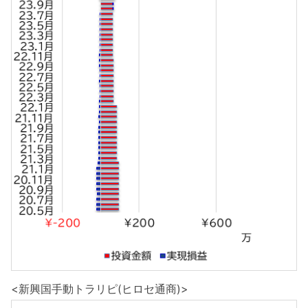
<新興国手動トラリピ(ヒロセ通商)>