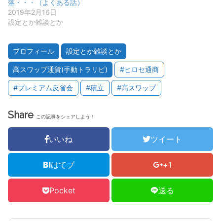
落・・・（よくある話）
2019年2月16日
設定とか雑談とか
プロフィール
設定とか雑談とか
高スワップ通貨(手動トラリピ)
#ヒロセ通商
#プレミアム反省会
#積立
#高スワップ
Share
この記事をシェアしよう！
いいね
ツイート
はてブ
+1
Pocket
送る