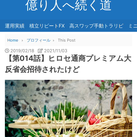
億り人へ続く道
運用実績
積立リピートFX
高スワップ手動トラリピ
ミ
Home
プロフィール
This Post
2019/02/18
2021/11/03
【第014話】ヒロセ通商プレミアム大
反省会招待されたけど