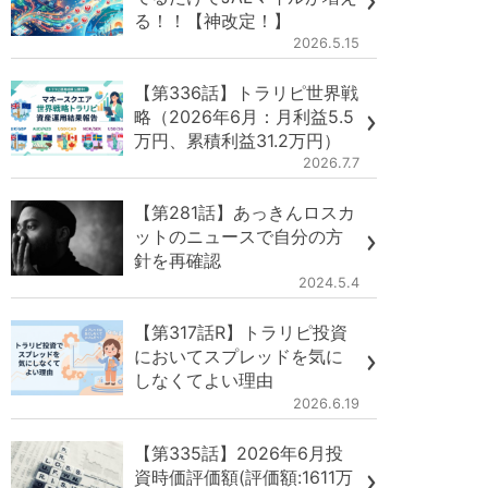
る！！【神改定！】
2026.5.15
【第336話】トラリピ世界戦
略（2026年6月：月利益5.5
万円、累積利益31.2万円）
2026.7.7
【第281話】あっきんロスカ
ットのニュースで自分の方
針を再確認
2024.5.4
【第317話R】トラリピ投資
においてスプレッドを気に
しなくてよい理由
2026.6.19
【第335話】2026年6月投
資時価評価額(評価額:1611万