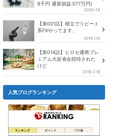
8千円 通算損益:577万円)
2026.7.6
【第001話】積立でリピート
系FXやってます。
2019.1.15
【第014話】ヒロセ通商プレ
ミアム大反省会招待された
けど
2019.2.18
人気ブログランキング
ランキング
ポイント
ブロ画