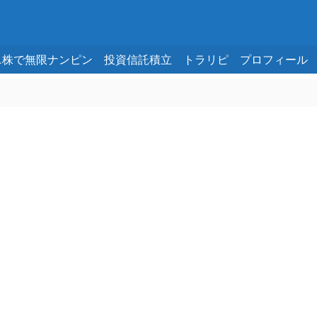
ニ株で無限ナンピン
投資信託積立
トラリピ
プロフィール