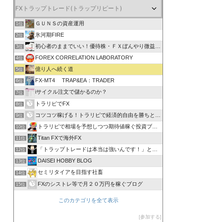
ＧＵＮＳの資産運用
1位
氷河期FIRE
2位
初心者のままでいい！優待株・ＦＸぼんやり微益ブログ
3位
FOREX CORRELATION LABORATORY
4位
億り人へ続く道
5位
FX-MT4 TRAP&EA：TRADER
6位
iサイクル注文で儲かるのか？
7位
トラリピでFX
8位
コツコツ稼げる！トラリピで経済的自由を勝ちとる方法
9位
トラリピで相場を予想しつつ期待値稼ぐ投資ブログ
10位
Titan FXで海外FX
11位
「トラップトレードは本当は強いんです！」と叫びたい。
12位
DAISEI HOBBY BLOG
13位
セミリタイアを目指す社畜
14位
FXのシストレ等で月２０万円を稼ぐブログ
15位
このカテゴリを全て表示
参加する