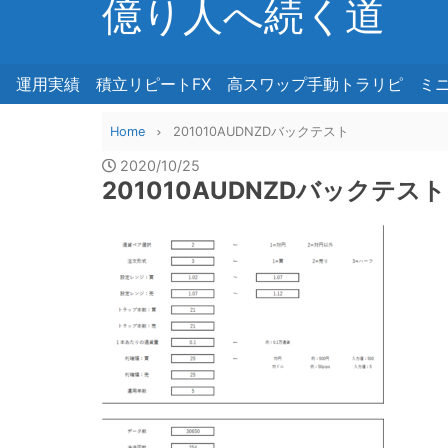
億り人へ続く道
運用実績
積立リピートFX
高スワップ手動トラリピ
ミ
Home
201010AUDNZDバックテスト
2020/10/25
201010AUDNZDバックテスト