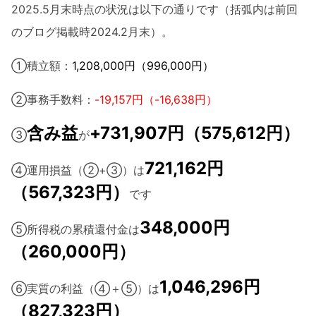
2025.5月末時点の状況は以下の通りです（括弧内は前回
のブログ掲載時2024.2月末）。
①積立額：
1,208,000円（996,000円）
②事務手数料：
-19,157円（-16,638円）
含み益
+731,907円（575,612円）
③
が
721,162
円
④運用損益（②+③）は
（567,323円）
です
348,000円
⑤所得税の累積還付金は
（260,000円）
1,046,296円
⑥実質の利益（④＋⑤）は
（827,323円）