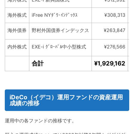
海外株式
iFree NYﾀﾞｳ･ｲﾝﾃﾞｯｸｽ
¥308,313
海外債券
野村外国債券インデックス
¥263,847
内外株式
EXE-i ｸﾞﾛｰﾊﾞﾙ中小型株式
¥276,566
合計
¥1,929,162
¥
iDeCo（イデコ）運用ファンドの資産運用
成績の推移
運用中の各ファンドの推移です。