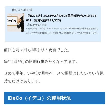
億り人へ続く道
【第275話】2024年2月iDeCo運用状況(含み益¥575,
612、実質利益¥827,323)
🕒️2024年3月17日
へたっぴです。今回は、iDeCo（イデコ）の2024年2月末時点の運用成績を紹介し
ます。idecoの運用状況についてほぼ1年ぶりの更新です。考える時間がゼロなので
今年も完全放置ということでブログに書くことを完全に忘れてました。前回の話は
こちらです。前回も1年ぶりの更新でした。 月1回運用状況をエクセルにまとめて、
年1回確定申告するだけなので忘れがちになるのかな？iDeCo（イデコ）の運用状況
前回も前々回も1年ぶりの更新でした。
2024.2月末時点の状況は以下の通りです（括弧内は2023.2月末）。①積立額が99
6,000円（864,000円）②事務手数料が-16,638円（-14,634...
毎年1回だけの恒例行事みたくなってます。
せめて半年、いや3か月毎ペースで更新はしたいという気
持ちだけはあります。
iDeCo（イデコ）の運用状況