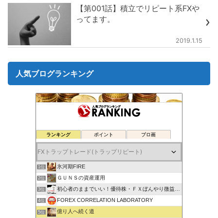
【第001話】積立でリピート系FXや
ってます。
2019.1.15
人気ブログランキング
ランキング
ポイント
ブロ画
氷河期FIRE
1位
ＧＵＮＳの資産運用
2位
初心者のままでいい！優待株・ＦＸぼんやり微益ブログ
3位
FOREX CORRELATION LABORATORY
4位
億り人へ続く道
5位