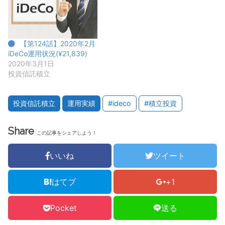
【第124話】2020年2月
iDeCo運用状況(¥21,839)
2020年3月1日
投資信託積立
投資信託積立
運用実績
#ideco
#積立投資
Share
この記事をシェアしよう！
いいね
ツイート
はてブ
+1
Pocket
送る