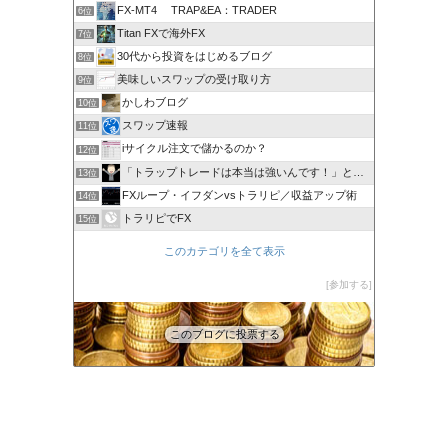
FX-MT4 TRAP&EA：TRADER
6位
Titan FXで海外FX
7位
30代から投資をはじめるブログ
8位
美味しいスワップの受け取り方
9位
かしわブログ
10位
スワップ速報
11位
iサイクル注文で儲かるのか？
12位
「トラップトレードは本当は強いんです！」と叫びたい。
13位
FXループ・イフダンvsトラリピ／収益アップ術
14位
トラリピでFX
15位
このカテゴリを全て表示
参加する
このブログに投票する