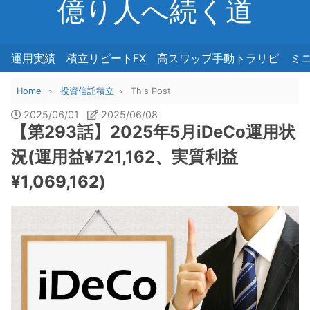
億り人へ続く道
運用実績
積立リピートFX
高スワップ手動トラリピ
ミ
Home
投資信託積立
This Post
2025/06/01
2025/06/08
【第293話】2025年5月iDeCo運用状
況(運用益¥721,162、実質利益
¥1,069,162)