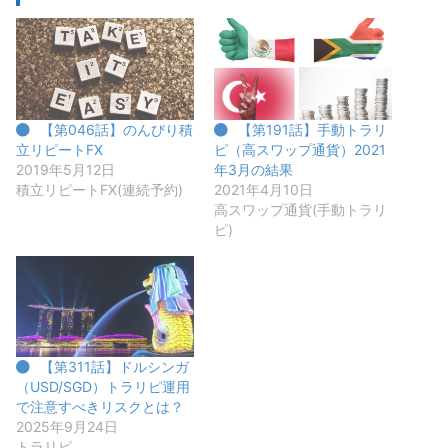
【第046話】のんびり積
【第191話】手動トラリ
立リピートFX
ピ（高スワップ通貨）2021
2019年5月12日
年3月の結果
積立リピートFX(連続予約)
2021年4月10日
高スワップ通貨(手動トラリ
ピ)
【第311話】ドルシンガ
（USD/SGD）トラリピ運用
で注意すべきリスクとは？
2025年9月24日
トラリピ