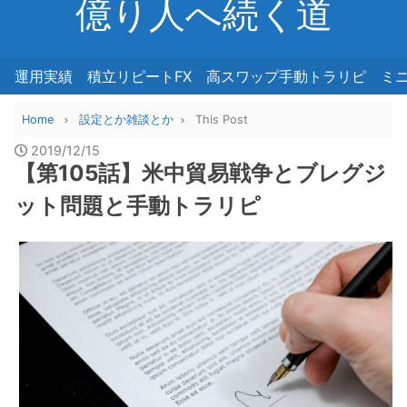
億り人へ続く道
運用実績
積立リピートFX
高スワップ手動トラリピ
ミ
Home
設定とか雑談とか
This Post
2019/12/15
【第105話】米中貿易戦争とブレグジ
ット問題と手動トラリピ