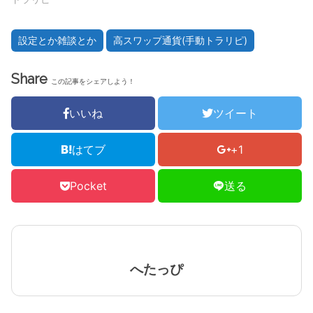
設定とか雑談とか
高スワップ通貨(手動トラリピ)
Share
この記事をシェアしよう！
いいね
ツイート
はてブ
+1
Pocket
送る
へたっぴ