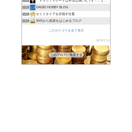
「トラップトレードは本当は強いんです！」と叫びたい。
12位
DAISEI HOBBY BLOG
13位
セミリタイアを目指す社畜
14位
30代から投資をはじめるブログ
15位
このカテゴリを全て表示
参加する
このブログに投票する