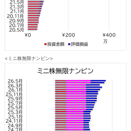
<ミニ株無限ナンピン>