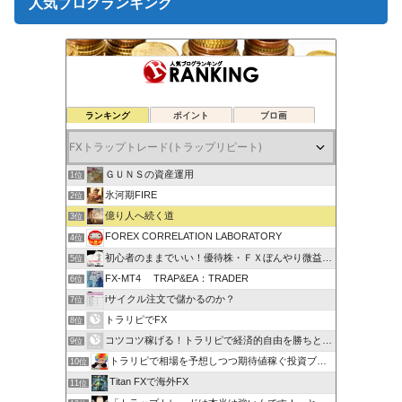
人気ブログランキング
ランキング
ポイント
ブロ画
ＧＵＮＳの資産運用
1位
氷河期FIRE
2位
億り人へ続く道
3位
FOREX CORRELATION LABORATORY
4位
初心者のままでいい！優待株・ＦＸぼんやり微益ブログ
5位
FX-MT4 TRAP&EA：TRADER
6位
iサイクル注文で儲かるのか？
7位
トラリピでFX
8位
コツコツ稼げる！トラリピで経済的自由を勝ちとる方法
9位
トラリピで相場を予想しつつ期待値稼ぐ投資ブログ
10位
Titan FXで海外FX
11位