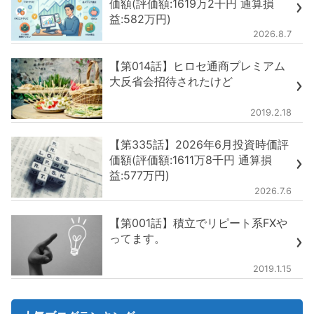
価額(評価額:1619万2千円 通算損
益:582万円)
2026.8.7
【第014話】ヒロセ通商プレミアム
大反省会招待されたけど
2019.2.18
【第335話】2026年6月投資時価評
価額(評価額:1611万8千円 通算損
益:577万円)
2026.7.6
【第001話】積立でリピート系FXや
ってます。
2019.1.15