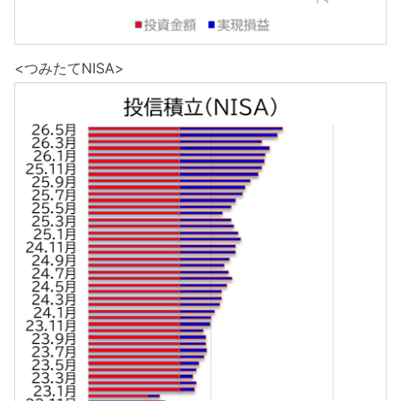
<つみたてNISA>