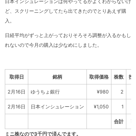
日本インシュレーションは何やってるかよくわからないけ
ど、スクリーニングしてたら出てきたのでとりあえず購
入。
日経平均がずっと上がっておりそろそろ調整が入るかもし
れないので今月の購入は少なめにしました。
取得日
銘柄
取得価格
株数
投
2月16日
ゆうちょ銀行
¥980
2
¥
2月16日
日本インシュレーション
¥1,050
1
¥
合計
¥
ミニ株なので3千円で済んでます。