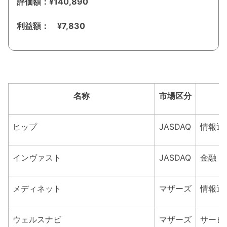
評価額：¥140,890
利益額： ¥7,830
名称
市場区分
ヒップ
JASDAQ
情報通
インヴァスト
JASDAQ
金融（
メディネット
マザーズ
情報通
ウェルスナビ
マザーズ
サービ