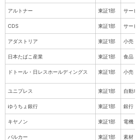
アルトナー
東証1部
サービ
CDS
東証1部
サービ
アダストリア
東証1部
小売
日本たばこ産業
東証1部
食品
ドトール・日レスホールディングス
東証1部
小売
ユニプレス
東証1部
自動車
ゆうちょ銀行
東証1部
銀行
キヤノン
東証1部
電機・
バルカー
東証1部
素材・