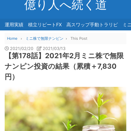
億り人へ続く道
運用実績
積立リピートFX
高スワップ手動トラリピ
ミ
Home
ミニ株で無限ナンピン
This Post
2021/02/20
2021/03/13
【第178話】2021年2月ミニ株で無限
ナンピン投資の結果（累積＋7,830
円）