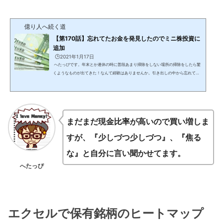
億り人へ続く道
【第170話】忘れてたお金を発見したのでミニ株投資に
追加
🕒️2021年1月17日
へたっぴです。年末とか連休の時に普段あまり掃除をしない場所の掃除をしたら驚
くようなものが出てきた！なんて経験はありませんか。引き出しの中から忘れてい
た小銭とか出てきたことがある人は僕だけではないはず。ましてや1000円札とか出
てきたら小躍りしたくなりますね。よくよく考えれば自分のお金が戻ってきただけ
だけど、なんか得した気分になりますよね！！ 先日、マネパカードから「コロナに
よる事業へのダメージが酷いのでマネパカード使ってもポイントほとんど付きませ
ん」的なお知らせが来ました。「そういえば...
まだまだ現金比率が高いので買い増しま
すが、『少しづつ少しづつ』、『焦る
な』と自分に言い聞かせてます。
へたっぴ
エクセルで保有銘柄のヒートマップ