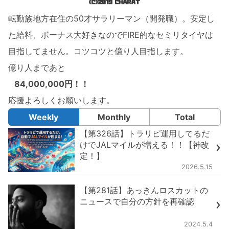
転勤族地方在住の50才サラリーマン（開発職）。安定し
た給料、ボーナス大好きなのでFIRE的なセミリタイヤは
目指してません。コツコツと億り人目指します。
億り人まであと
84,000,000円！！
応援よろしくお願いします。
Weekly
Monthly
Total
【第326話】トラリピ運用してるだ
けでJALマイルが増える！！【神改
定！】
2026.5.15
【第281話】あっきんロスカットの
ニュースで自分の方針を再確認
2024.5.4