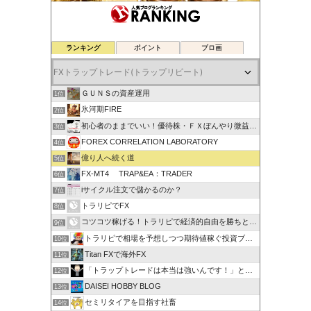
ランキング
ポイント
ブロ画
ＧＵＮＳの資産運用
1位
氷河期FIRE
2位
初心者のままでいい！優待株・ＦＸぼんやり微益ブログ
3位
FOREX CORRELATION LABORATORY
4位
億り人へ続く道
5位
FX-MT4 TRAP&EA：TRADER
6位
iサイクル注文で儲かるのか？
7位
トラリピでFX
8位
コツコツ稼げる！トラリピで経済的自由を勝ちとる方法
9位
トラリピで相場を予想しつつ期待値稼ぐ投資ブログ
10位
Titan FXで海外FX
11位
「トラップトレードは本当は強いんです！」と叫びたい。
12位
DAISEI HOBBY BLOG
13位
セミリタイアを目指す社畜
14位