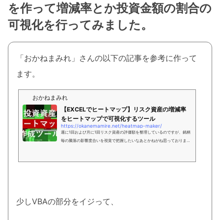
を作って増減率とか投資金額の割合の
可視化を行ってみました。
「おかねまみれ」さんの以下の記事を参考に作って
ます。
おかねまみれ
【EXCELでヒートマップ】リスク資産の増減率
をヒートマップで可視化するツール
https://okanemamire.net/heatmap-maker/
週に1回および月に1回リスク資産の評価額を整理しているのですが、銘柄
毎の騰落の影響度合いを視覚で把握したいなあとかねがね思っておりまし
た。 EXCELの「ツリーマップ」と簡単なマクロを使って、いわゆる「ヒ
ートマップ」を作成してみましたよ。
少しVBAの部分をイジって、