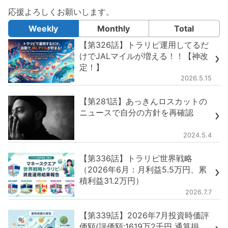
応援よろしくお願いします。
Weekly
Monthly
Total
【第326話】トラリピ運用してるだ
けでJALマイルが増える！！【神改
定！】
2026.5.15
【第281話】あっきんロスカットの
ニュースで自分の方針を再確認
2024.5.4
【第336話】トラリピ世界戦略
（2026年6月：月利益5.5万円、累
積利益31.2万円）
2026.7.7
【第339話】2026年7月投資時価評
価額(評価額:1619万2千円 通算損