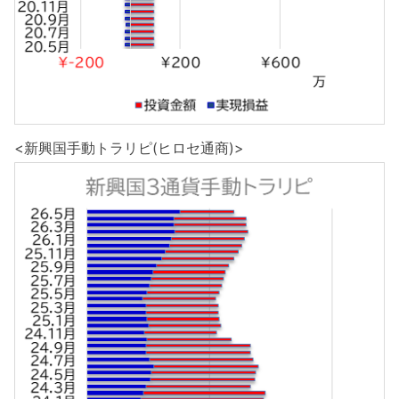
<新興国手動トラリピ(ヒロセ通商)>