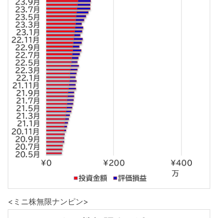
<ミニ株無限ナンピン>