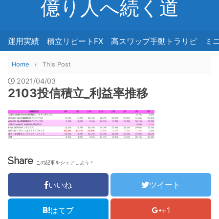
億り人へ続く道
運用実績
積立リピートFX
高スワップ手動トラリピ
ミ
Home
This Post
2021/04/03
2103投信積立_利益率推移
Share
この記事をシェアしよう！
いいね
ツイート
はてブ
+1