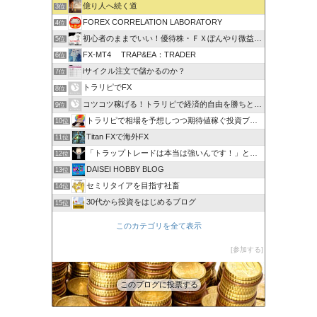
億り人へ続く道
3位
FOREX CORRELATION LABORATORY
4位
初心者のままでいい！優待株・ＦＸぼんやり微益ブログ
5位
FX-MT4 TRAP&EA：TRADER
6位
iサイクル注文で儲かるのか？
7位
トラリピでFX
8位
コツコツ稼げる！トラリピで経済的自由を勝ちとる方法
9位
トラリピで相場を予想しつつ期待値稼ぐ投資ブログ
10位
Titan FXで海外FX
11位
「トラップトレードは本当は強いんです！」と叫びたい。
12位
DAISEI HOBBY BLOG
13位
セミリタイアを目指す社畜
14位
30代から投資をはじめるブログ
15位
このカテゴリを全て表示
参加する
このブログに投票する