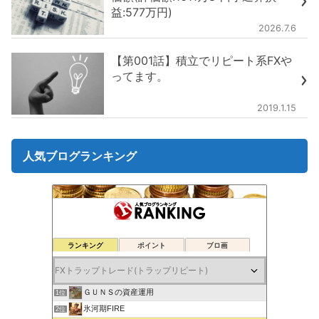
益:577万円)
2026.7.6
【第001話】積立でリピート系FXや
ってます。
2019.1.15
人気ブログランキング
ランキング
ポイント
ブロ画
ＧＵＮＳの資産運用
1位
氷河期FIRE
2位