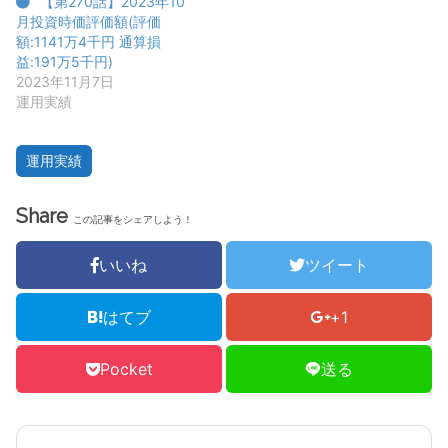
【第270話】2023年10
月投資時価評価額(評価
額:1141万4千円 通算損
益:191万5千円)
2023年11月7日
運用実績
運用実績
Share
この記事をシェアしよう！
いいね
ツイート
はてブ
+1
Pocket
送る