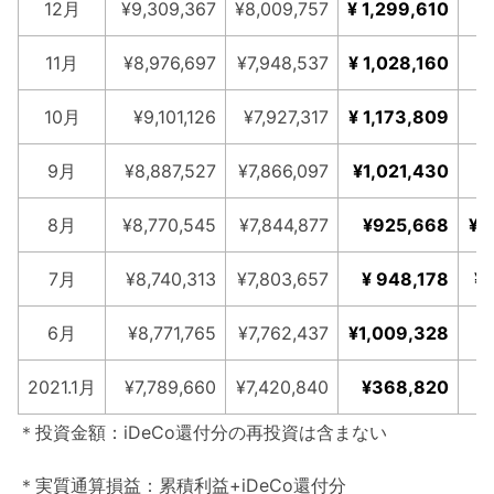
12月
¥9,309,367
¥8,009,757
¥ 1,299,610
¥
11月
¥8,976,697
¥7,948,537
¥ 1,028,160
¥
10月
¥9,101,126
¥7,927,317
¥ 1,173,809
¥
9月
¥8,887,527
¥7,866,097
¥1,021,430
¥
8月
¥8,770,545
¥7,844,877
¥925,668
¥ 
7月
¥8,740,313
¥7,803,657
¥ 948,178
¥ 
6月
¥8,771,765
¥7,762,437
¥1,009,328
¥
2021.1月
¥7,789,660
¥7,420,840
¥368,820
＊投資金額：iDeCo還付分の再投資は含まない
＊実質通算損益：累積利益+iDeCo還付分