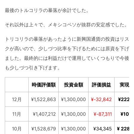
最後のトルコリラの暴落が余計でした。
それ以外は上々で、メキシコペソが抜群の安定感でした。
トリコリラの暴落があったように新興国通貨の投資はリス
クが高いので、少しづつ比率を下げるためには原資を下げ
ました。最終的には利益だけで運用していくつもりで今後
も少しづつ引き下げます。
時価評価額
投資金額
評価損益
実現損
12月
¥1,522,863
¥1,300,000
¥-32,842
¥222,
11月
¥1,407,212
¥1,300,000
¥-87,311
¥107,
10月
¥1,528,679
¥1,300,000
¥34,345
¥ 228,