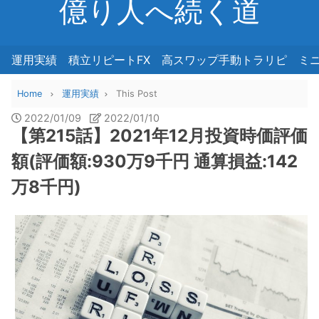
億り人へ続く道
運用実績
積立リピートFX
高スワップ手動トラリピ
ミ
Home
運用実績
This Post
2022/01/09
2022/01/10
【第215話】2021年12月投資時価評価
額(評価額:930万9千円 通算損益:142
万8千円)