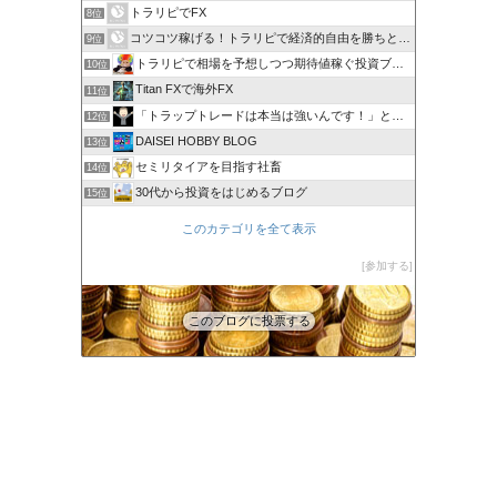
トラリピでFX
8位
コツコツ稼げる！トラリピで経済的自由を勝ちとる方法
9位
トラリピで相場を予想しつつ期待値稼ぐ投資ブログ
10位
Titan FXで海外FX
11位
「トラップトレードは本当は強いんです！」と叫びたい。
12位
DAISEI HOBBY BLOG
13位
セミリタイアを目指す社畜
14位
30代から投資をはじめるブログ
15位
このカテゴリを全て表示
参加する
このブログに投票する