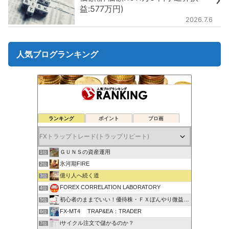
益:577万円)
2026.7.6
人気ブログランキング
ランキング
ポイント
ブロ画
ＧＵＮＳの資産運用
1位
氷河期FIRE
2位
億り人へ続く道
3位
FOREX CORRELATION LABORATORY
4位
初心者のままでいい！優待株・ＦＸぼんやり微益ブログ
5位
FX-MT4 TRAP&EA：TRADER
6位
iサイクル注文で儲かるのか？
7位