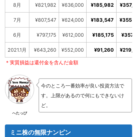
8月
¥821,982
¥636,000
¥185,982
¥357,
7月
¥807,547
¥624,000
¥183,547
¥355,5
6月
¥797,175
¥612,000
¥185,175
¥357,
2021.1月
¥643,260
¥552,000
¥91,260
¥219,
＊実質損益は還付金を含んだ金額
今のところ一番効率が良い投資方法で
す。上限があるので何にもできないけ
ど。
へたっぴ
ミニ株の無限ナンピン