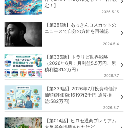
定！】
2026.5.15
【第281話】あっきんロスカットの
ニュースで自分の方針を再確認
2024.5.4
【第336話】トラリピ世界戦略
（2026年6月：月利益5.5万円、累
積利益31.2万円）
2026.7.7
【第339話】2026年7月投資時価評
価額(評価額:1619万2千円 通算損
益:582万円)
2026.8.7
【第014話】ヒロセ通商プレミアム
大反省会招待されたけど