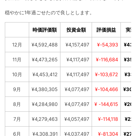
穏やかに1年過ごせたので良しとします。
時価評価額
投資金額
評価損益
実現
12月
¥4,592,488
¥4,157,497
¥-54,393
¥434
11月
¥4,473,265
¥4,117,497
¥-116,684
¥355
10月
¥4,453,412
¥4,117,497
¥-103,672
¥335
9月
¥4,380,305
¥4,077,497
¥-104,466
¥302
8月
¥4,284,980
¥4,077,497
¥ -144,615
¥207
7月
¥4,279,463
¥4,057,497
¥-114,118
¥221
6月
¥4,308,391
¥4,037,497
¥-81,304
¥270