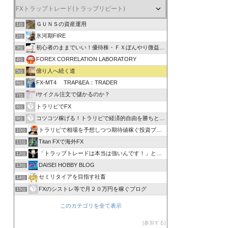
ＧＵＮＳの資産運用
1位
氷河期FIRE
2位
初心者のままでいい！優待株・ＦＸぼんやり微益ブログ
3位
FOREX CORRELATION LABORATORY
4位
億り人へ続く道
5位
FX-MT4 TRAP&EA：TRADER
6位
iサイクル注文で儲かるのか？
7位
トラリピでFX
8位
コツコツ稼げる！トラリピで経済的自由を勝ちとる方法
9位
トラリピで相場を予想しつつ期待値稼ぐ投資ブログ
10位
Titan FXで海外FX
11位
「トラップトレードは本当は強いんです！」と叫びたい。
12位
DAISEI HOBBY BLOG
13位
セミリタイアを目指す社畜
14位
FXのシストレ等で月２０万円を稼ぐブログ
15位
このカテゴリを全て表示
参加する