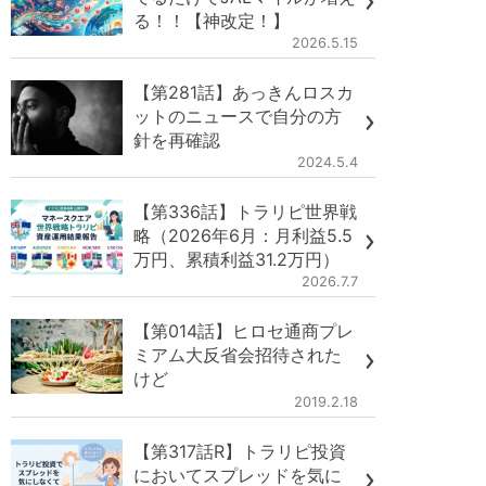
る！！【神改定！】
2026.5.15
【第281話】あっきんロスカ
ットのニュースで自分の方
針を再確認
2024.5.4
【第336話】トラリピ世界戦
略（2026年6月：月利益5.5
万円、累積利益31.2万円）
2026.7.7
【第014話】ヒロセ通商プレ
ミアム大反省会招待された
けど
2019.2.18
【第317話R】トラリピ投資
においてスプレッドを気に