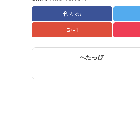
いいね
+1
へたっぴ