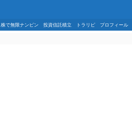
ニ株で無限ナンピン
投資信託積立
トラリピ
プロフィール