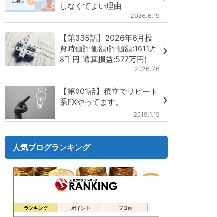
しなくてよい理由
2026.6.19
【第335話】2026年6月投
資時価評価額(評価額:1611万
8千円 通算損益:577万円)
2026.7.6
【第001話】積立でリピート
系FXやってます。
2019.1.15
人気ブログランキング
ランキング
ポイント
ブロ画