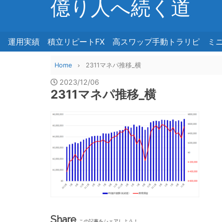
億り人へ続く道
運用実績
積立リピートFX
高スワップ手動トラリピ
ミ
Home
2311マネパ推移_横
2023/12/06
2311マネパ推移_横
Share
この記事をシェアしよう！