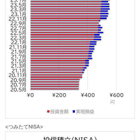
<つみたてNISA>