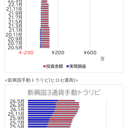
<新興国手動トラリピ(ヒロセ通商)>