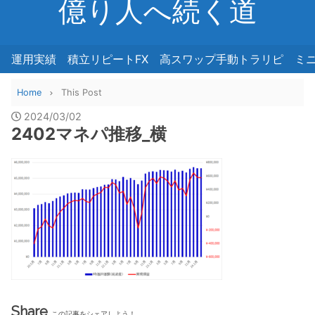
億り人へ続く道
運用実績
積立リピートFX
高スワップ手動トラリピ
ミ
Home
This Post
2024/03/02
2402マネパ推移_横
Share
この記事をシェアしよう！