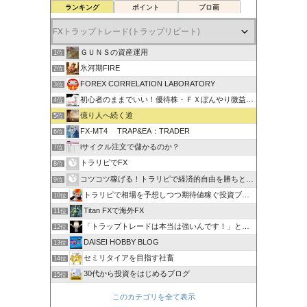
ランキング
ポイント
ブロ画
ＧＵＮＳの資産運用
1位
氷河期FIRE
2位
FOREX CORRELATION LABORATORY
3位
初心者のままでいい！優待株・ＦＸぼんやり微益ブログ
4位
億り人へ続く道
5位
FX-MT4 TRAP&EA：TRADER
6位
iサイクル注文で儲かるのか？
7位
トラリピでFX
8位
コツコツ稼げる！トラリピで経済的自由を勝ちとる方法
9位
トラリピで相場を予想しつつ期待値稼ぐ投資ブログ
10位
Titan FXで海外FX
11位
「トラップトレードは本当は強いんです！」と叫びたい。
12位
DAISEI HOBBY BLOG
13位
セミリタイアを目指す社畜
14位
30代から投資をはじめるブログ
15位
このカテゴリを全て表示