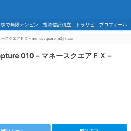
ニ株で無限ナンピン
投資信託積立
トラリピ
プロフィール
マネースクエアＦＸ – moneysquare.m2jfx.com
apture 010 – マネースクエアＦＸ –
ツイート
はてブ