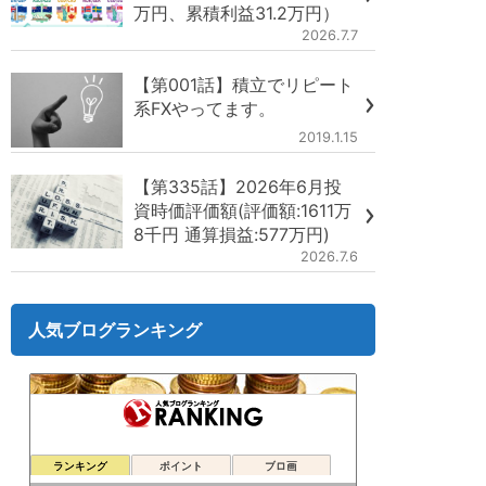
万円、累積利益31.2万円）
2026.7.7
【第001話】積立でリピート
系FXやってます。
2019.1.15
【第335話】2026年6月投
資時価評価額(評価額:1611万
8千円 通算損益:577万円)
2026.7.6
人気ブログランキング
ランキング
ポイント
ブロ画