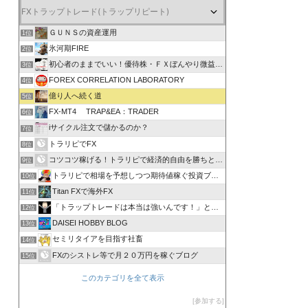
ＧＵＮＳの資産運用
1位
氷河期FIRE
2位
初心者のままでいい！優待株・ＦＸぼんやり微益ブログ
3位
FOREX CORRELATION LABORATORY
4位
億り人へ続く道
5位
FX-MT4 TRAP&EA：TRADER
6位
iサイクル注文で儲かるのか？
7位
トラリピでFX
8位
コツコツ稼げる！トラリピで経済的自由を勝ちとる方法
9位
トラリピで相場を予想しつつ期待値稼ぐ投資ブログ
10位
Titan FXで海外FX
11位
「トラップトレードは本当は強いんです！」と叫びたい。
12位
DAISEI HOBBY BLOG
13位
セミリタイアを目指す社畜
14位
FXのシストレ等で月２０万円を稼ぐブログ
15位
このカテゴリを全て表示
参加する