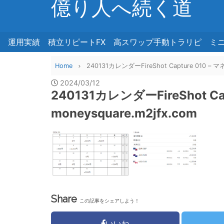
億り人へ続く道
運用実績
積立リピートFX
高スワップ手動トラリピ
ミ
Home
240131カレンダーFireShot Capture 010 – 
2024/03/12
240131カレンダーFireShot C
moneysquare.m2jfx.com
Share
この記事をシェアしよう！
いいね