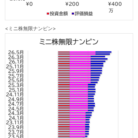
<ミニ株無限ナンピン>