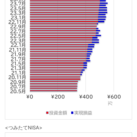
<つみたてNISA>