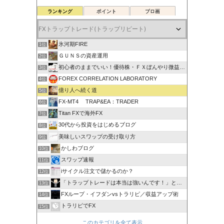
ランキング
ポイント
ブロ画
氷河期FIRE
1位
ＧＵＮＳの資産運用
2位
初心者のままでいい！優待株・ＦＸぼんやり微益ブログ
3位
FOREX CORRELATION LABORATORY
4位
億り人へ続く道
5位
FX-MT4 TRAP&EA：TRADER
6位
Titan FXで海外FX
7位
30代から投資をはじめるブログ
8位
美味しいスワップの受け取り方
9位
かしわブログ
10位
スワップ速報
11位
iサイクル注文で儲かるのか？
12位
「トラップトレードは本当は強いんです！」と叫びたい。
13位
FXループ・イフダンvsトラリピ／収益アップ術
14位
トラリピでFX
15位
このカテゴリを全て表示