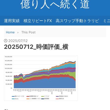
億り人へ続く道
運用実績
積立リピートFX
高スワップ手動トラリピ
ミ
Home
This Post
2025/07/12
20250712_時価評価_横