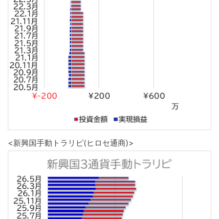
<新興国手動トラリピ(ヒロセ通商)>