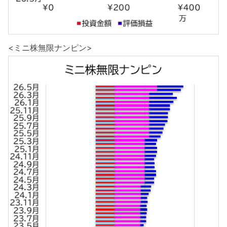
<ミニ株無限ナンピン>