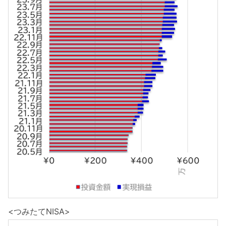
<つみたてNISA>