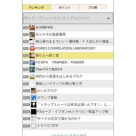
ランキング
ポイント
ブロ画
氷河期FIRE
1位
ＧＵＮＳの資産運用
2位
初心者のままでいい！優待株・ＦＸぼんやり微益ブログ
3位
FOREX CORRELATION LABORATORY
4位
億り人へ続く道
5位
FX-MT4 TRAP&EA：TRADER
6位
Titan FXで海外FX
7位
30代から投資をはじめるブログ
8位
美味しいスワップの受け取り方
9位
かしわブログ
10位
スワップ速報
11位
「トラップトレードは本当は強いんです！」と叫びたい。
12位
FXループ・イフダンvsトラリピ／収益アップ術
13位
iサイクル注文で儲かるのか？
14位
トラリピでFX
15位
このカテゴリを全て表示