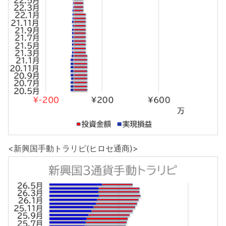
<新興国手動トラリピ(ヒロセ通商)>