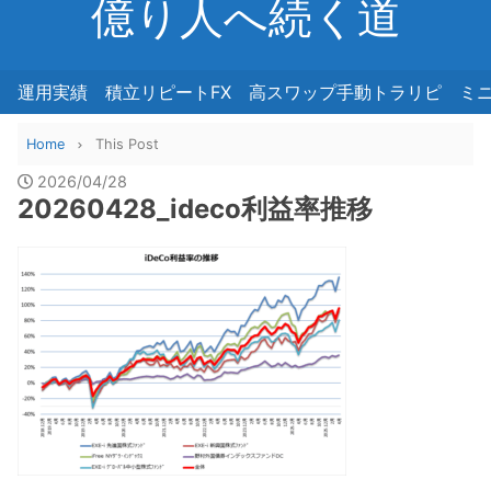
億り人へ続く道
運用実績
積立リピートFX
高スワップ手動トラリピ
ミ
Home
This Post
2026/04/28
20260428_ideco利益率推移