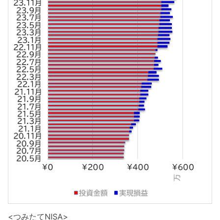
<つみたてNISA>