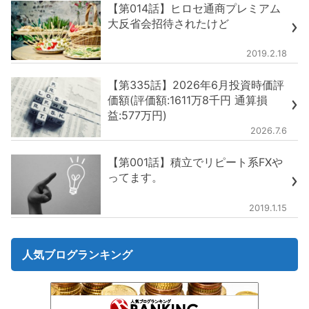
【第014話】ヒロセ通商プレミアム
大反省会招待されたけど
2019.2.18
【第335話】2026年6月投資時価評
価額(評価額:1611万8千円 通算損
益:577万円)
2026.7.6
【第001話】積立でリピート系FXや
ってます。
2019.1.15
人気ブログランキング