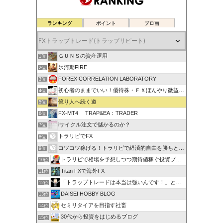
ランキング
ポイント
ブロ画
ＧＵＮＳの資産運用
1位
氷河期FIRE
2位
FOREX CORRELATION LABORATORY
3位
初心者のままでいい！優待株・ＦＸぼんやり微益ブログ
4位
億り人へ続く道
5位
FX-MT4 TRAP&EA：TRADER
6位
iサイクル注文で儲かるのか？
7位
トラリピでFX
8位
コツコツ稼げる！トラリピで経済的自由を勝ちとる方法
9位
トラリピで相場を予想しつつ期待値稼ぐ投資ブログ
10位
Titan FXで海外FX
11位
「トラップトレードは本当は強いんです！」と叫びたい。
12位
DAISEI HOBBY BLOG
13位
セミリタイアを目指す社畜
14位
30代から投資をはじめるブログ
15位