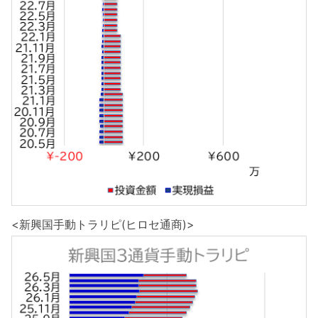
<新興国手動トラリピ(ヒロセ通商)>