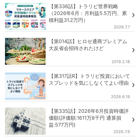
【第336話】トラリピ世界戦略
（2026年6月：月利益5.5万円、累
積利益31.2万円）
2026.7.7
【第014話】ヒロセ通商プレミアム
大反省会招待されたけど
2019.2.18
【第317話R】トラリピ投資において
スプレッドを気にしなくてよい理由
2026.6.19
【第335話】2026年6月投資時価評
価額(評価額:1611万8千円 通算損
益:577万円)
2026.7.6