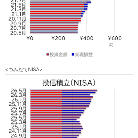
<つみたてNISA>