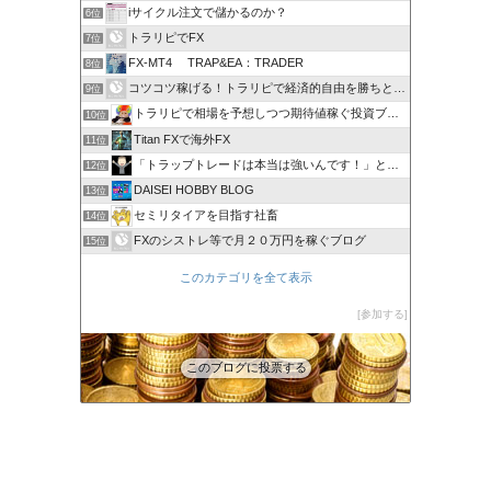
iサイクル注文で儲かるのか？
6位
トラリピでFX
7位
FX-MT4 TRAP&EA：TRADER
8位
コツコツ稼げる！トラリピで経済的自由を勝ちとる方法
9位
トラリピで相場を予想しつつ期待値稼ぐ投資ブログ
10位
Titan FXで海外FX
11位
「トラップトレードは本当は強いんです！」と叫びたい。
12位
DAISEI HOBBY BLOG
13位
セミリタイアを目指す社畜
14位
FXのシストレ等で月２０万円を稼ぐブログ
15位
このカテゴリを全て表示
参加する
このブログに投票する