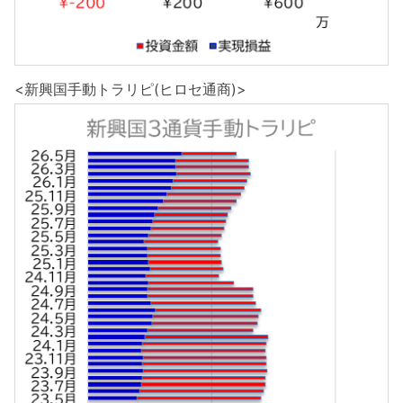
<新興国手動トラリピ(ヒロセ通商)>