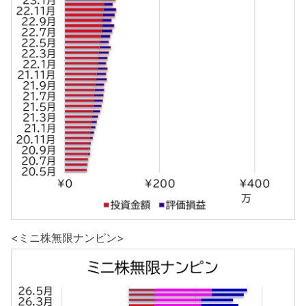
<ミニ株無限ナンピン>