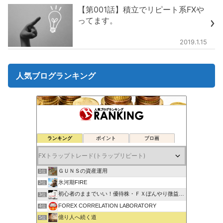
【第001話】積立でリピート系FXや
ってます。
2019.1.15
人気ブログランキング
ランキング
ポイント
ブロ画
ＧＵＮＳの資産運用
1位
氷河期FIRE
2位
初心者のままでいい！優待株・ＦＸぼんやり微益ブログ
3位
FOREX CORRELATION LABORATORY
4位
億り人へ続く道
5位