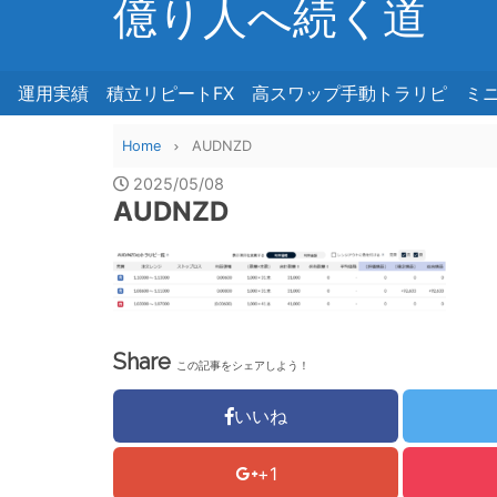
億り人へ続く道
運用実績
積立リピートFX
高スワップ手動トラリピ
ミ
Home
AUDNZD
2025/05/08
AUDNZD
Share
この記事をシェアしよう！
いいね
+1