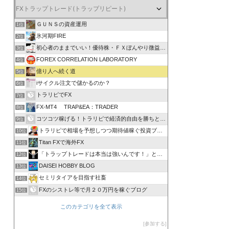
ＧＵＮＳの資産運用
1位
氷河期FIRE
2位
初心者のままでいい！優待株・ＦＸぼんやり微益ブログ
3位
FOREX CORRELATION LABORATORY
4位
億り人へ続く道
5位
iサイクル注文で儲かるのか？
6位
トラリピでFX
7位
FX-MT4 TRAP&EA：TRADER
8位
コツコツ稼げる！トラリピで経済的自由を勝ちとる方法
9位
トラリピで相場を予想しつつ期待値稼ぐ投資ブログ
10位
Titan FXで海外FX
11位
「トラップトレードは本当は強いんです！」と叫びたい。
12位
DAISEI HOBBY BLOG
13位
セミリタイアを目指す社畜
14位
FXのシストレ等で月２０万円を稼ぐブログ
15位
このカテゴリを全て表示
参加する