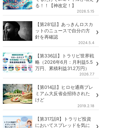
る！！【神改定！】
2026.5.15
【第281話】あっきんロスカ
ットのニュースで自分の方
針を再確認
2024.5.4
【第336話】トラリピ世界戦
略（2026年6月：月利益5.5
万円、累積利益31.2万円）
2026.7.7
【第014話】ヒロセ通商プレ
ミアム大反省会招待された
けど
2019.2.18
【第317話R】トラリピ投資
においてスプレッドを気に