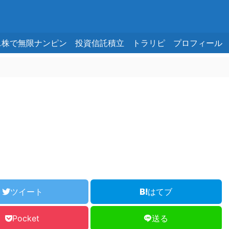
ニ株で無限ナンピン
投資信託積立
トラリピ
プロフィール
ツイート
はてブ
Pocket
送る