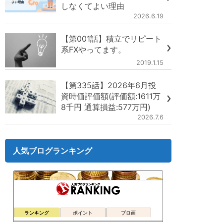
しなくてよい理由
2026.6.19
【第001話】積立でリピート
系FXやってます。
2019.1.15
【第335話】2026年6月投
資時価評価額(評価額:1611万
8千円 通算損益:577万円)
2026.7.6
人気ブログランキング
ランキング
ポイント
ブロ画