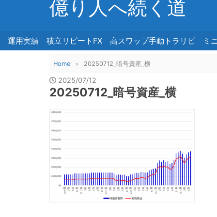
億り人へ続く道
運用実績
積立リピートFX
高スワップ手動トラリピ
ミ
Home
20250712_暗号資産_横
2025/07/12
20250712_暗号資産_横