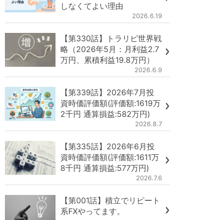
しなくてよい理由
2026.6.19
【第330話】トラリピ世界戦
略（2026年5月：月利益2.7
万円、累積利益19.8万円）
2026.6.9
【第339話】2026年7月投
資時価評価額(評価額:1619万
2千円 通算損益:582万円)
2026.8.7
【第335話】2026年6月投
資時価評価額(評価額:1611万
8千円 通算損益:577万円)
2026.7.6
【第001話】積立でリピート
系FXやってます。