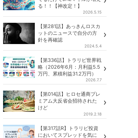
る！！【神改定！】
2026.5.15
【第281話】あっきんロスカ
ットのニュースで自分の方
針を再確認
2024.5.4
【第336話】トラリピ世界戦
略（2026年6月：月利益5.5
万円、累積利益31.2万円）
2026.7.7
【第014話】ヒロセ通商プレ
ミアム大反省会招待された
けど
2019.2.18
【第317話R】トラリピ投資
においてスプレッドを気に