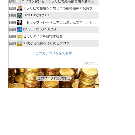
コツコツ稼げる！トラリピで経済的自由を勝ちとる方法
9位
トラリピで相場を予想しつつ期待値稼ぐ投資ブログ
10位
Titan FXで海外FX
11位
「トラップトレードは本当は強いんです！」と叫びたい。
12位
DAISEI HOBBY BLOG
13位
セミリタイアを目指す社畜
14位
30代から投資をはじめるブログ
15位
このカテゴリを全て表示
参加する
このブログに投票する