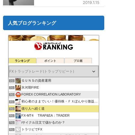
2019.1.15
人気ブログランキング
ランキング
ポイント
ブロ画
ＧＵＮＳの資産運用
1位
氷河期FIRE
2位
FOREX CORRELATION LABORATORY
3位
初心者のままでいい！優待株・ＦＸぼんやり微益ブログ
4位
億り人へ続く道
5位
FX-MT4 TRAP&EA：TRADER
6位
iサイクル注文で儲かるのか？
7位
トラリピでFX
8位