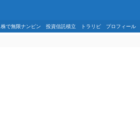
ニ株で無限ナンピン
投資信託積立
トラリピ
プロフィール