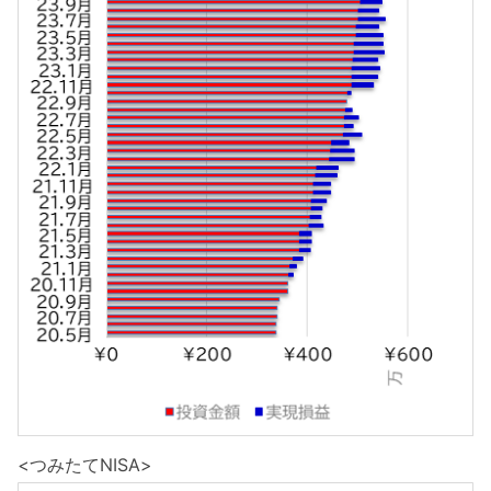
<つみたてNISA>