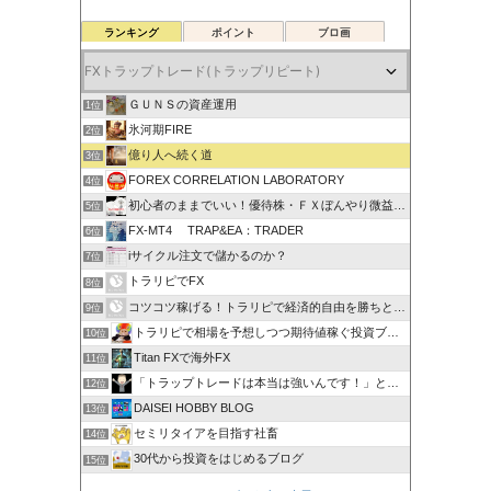
ランキング
ポイント
ブロ画
ＧＵＮＳの資産運用
1位
氷河期FIRE
2位
億り人へ続く道
3位
FOREX CORRELATION LABORATORY
4位
初心者のままでいい！優待株・ＦＸぼんやり微益ブログ
5位
FX-MT4 TRAP&EA：TRADER
6位
iサイクル注文で儲かるのか？
7位
トラリピでFX
8位
コツコツ稼げる！トラリピで経済的自由を勝ちとる方法
9位
トラリピで相場を予想しつつ期待値稼ぐ投資ブログ
10位
Titan FXで海外FX
11位
「トラップトレードは本当は強いんです！」と叫びたい。
12位
DAISEI HOBBY BLOG
13位
セミリタイアを目指す社畜
14位
30代から投資をはじめるブログ
15位