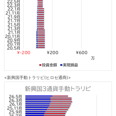
<新興国手動トラリピ(ヒロセ通商)>