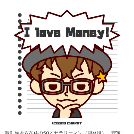
転勤族地方在住の50才サラリーマン（開発職）。安定し