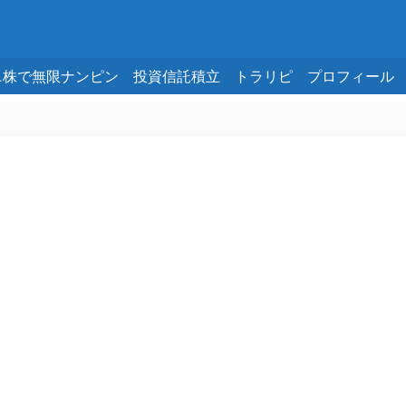
ニ株で無限ナンピン
投資信託積立
トラリピ
プロフィール