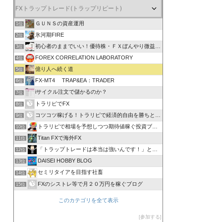
ＧＵＮＳの資産運用
1位
氷河期FIRE
2位
初心者のままでいい！優待株・ＦＸぼんやり微益ブログ
3位
FOREX CORRELATION LABORATORY
4位
億り人へ続く道
5位
FX-MT4 TRAP&EA：TRADER
6位
iサイクル注文で儲かるのか？
7位
トラリピでFX
8位
コツコツ稼げる！トラリピで経済的自由を勝ちとる方法
9位
トラリピで相場を予想しつつ期待値稼ぐ投資ブログ
10位
Titan FXで海外FX
11位
「トラップトレードは本当は強いんです！」と叫びたい。
12位
DAISEI HOBBY BLOG
13位
セミリタイアを目指す社畜
14位
FXのシストレ等で月２０万円を稼ぐブログ
15位
このカテゴリを全て表示
参加する