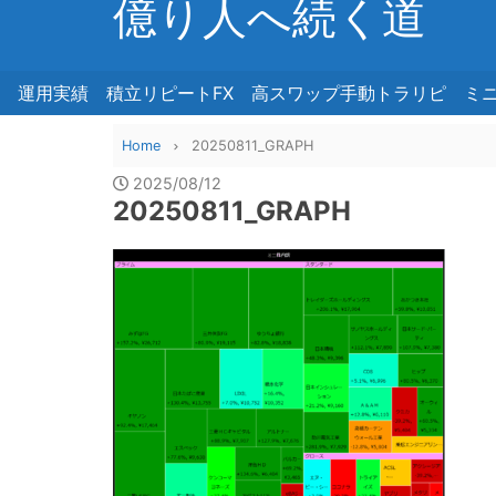
億り人へ続く道
運用実績
積立リピートFX
高スワップ手動トラリピ
ミ
Home
20250811_GRAPH
2025/08/12
20250811_GRAPH