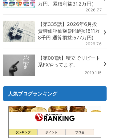
万円、累積利益31.2万円）
2026.7.7
【第335話】2026年6月投
資時価評価額(評価額:1611万
8千円 通算損益:577万円)
2026.7.6
【第001話】積立でリピート
系FXやってます。
2019.1.15
人気ブログランキング
ランキング
ポイント
ブロ画