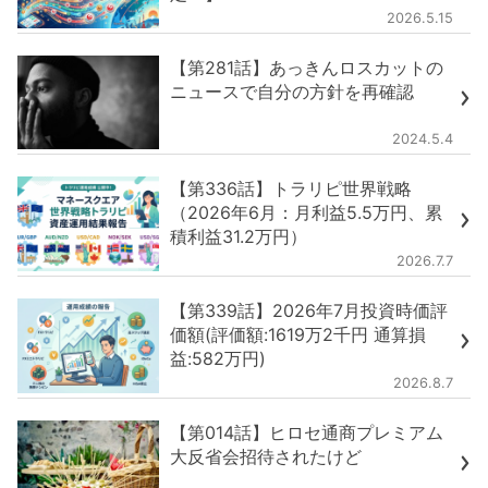
2026.5.15
【第281話】あっきんロスカットの
ニュースで自分の方針を再確認
2024.5.4
【第336話】トラリピ世界戦略
（2026年6月：月利益5.5万円、累
積利益31.2万円）
2026.7.7
【第339話】2026年7月投資時価評
価額(評価額:1619万2千円 通算損
益:582万円)
2026.8.7
【第014話】ヒロセ通商プレミアム
大反省会招待されたけど