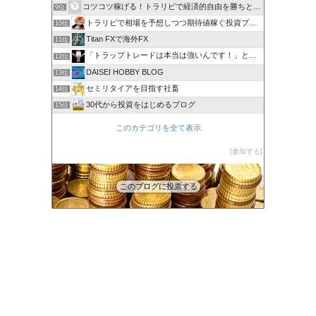
コツコツ稼げる！トラリピで経済的自由を勝ちとる方法
9位
トラリピで相場を予想しつつ期待値稼ぐ投資ブログ
10位
Titan FXで海外FX
11位
「トラップトレードは本当は強いんです！」と叫びたい。
12位
DAISEI HOBBY BLOG
13位
セミリタイアを目指す社畜
14位
30代から投資をはじめるブログ
15位
このカテゴリを全て表示
参加する
このブログに投票する