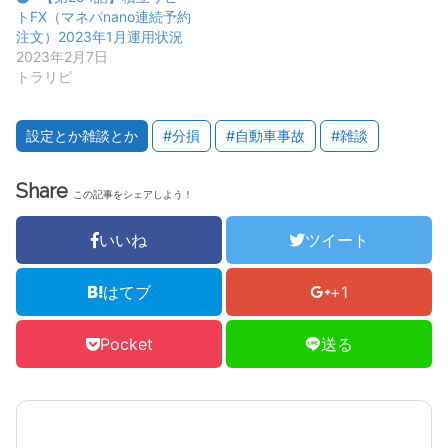
トFX（マネパnano連続予約
注文）2023年1月運用状況
2023年2月7日
トラリピ
設定とか雑談とか
#分損
#自動車事故
#雑談
Share
この記事をシェアしよう！
いいね
ツイート
はてブ
+1
Pocket
送る