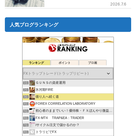
2026.7.6
人気ブログランキング
ランキング
ポイント
ブロ画
ＧＵＮＳの資産運用
1位
氷河期FIRE
2位
億り人へ続く道
3位
FOREX CORRELATION LABORATORY
4位
初心者のままでいい！優待株・ＦＸぼんやり微益ブログ
5位
FX-MT4 TRAP&EA：TRADER
6位
iサイクル注文で儲かるのか？
7位
トラリピでFX
8位