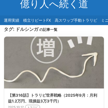
億り人へ続く道
運用実績
積立リピートFX
高スワップ手動トラリピ
ミ
タグ:
ドルシンガ
の記事一覧
【第316話】トラリピ世界戦略（2025年9月：月利
益1.2万円、現損益3万3千円）
2025.10.12
トラリピ