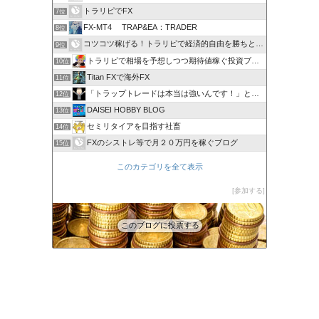
トラリピでFX
7位
FX-MT4 TRAP&EA：TRADER
8位
コツコツ稼げる！トラリピで経済的自由を勝ちとる方法
9位
トラリピで相場を予想しつつ期待値稼ぐ投資ブログ
10位
Titan FXで海外FX
11位
「トラップトレードは本当は強いんです！」と叫びたい。
12位
DAISEI HOBBY BLOG
13位
セミリタイアを目指す社畜
14位
FXのシストレ等で月２０万円を稼ぐブログ
15位
このカテゴリを全て表示
参加する
このブログに投票する