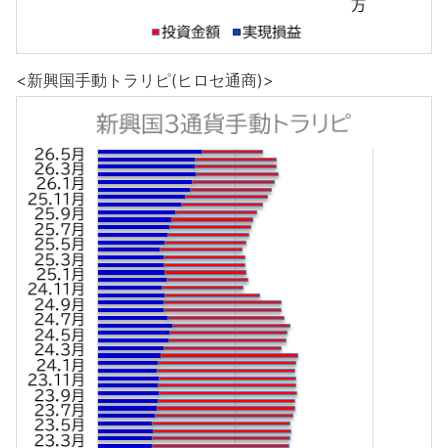
<新興国手動トラリピ(ヒロセ通商)>