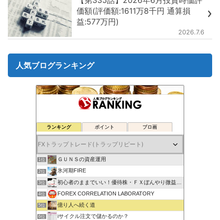
価額(評価額:1611万8千円 通算損
益:577万円)
2026.7.6
人気ブログランキング
ランキング
ポイント
ブロ画
ＧＵＮＳの資産運用
1位
氷河期FIRE
2位
初心者のままでいい！優待株・ＦＸぼんやり微益ブログ
3位
FOREX CORRELATION LABORATORY
4位
億り人へ続く道
5位
iサイクル注文で儲かるのか？
6位