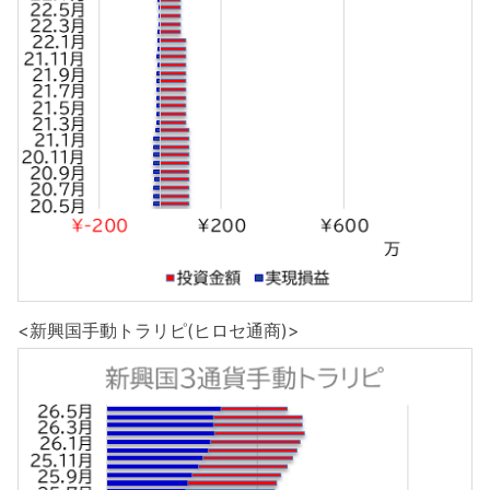
<新興国手動トラリピ(ヒロセ通商)>