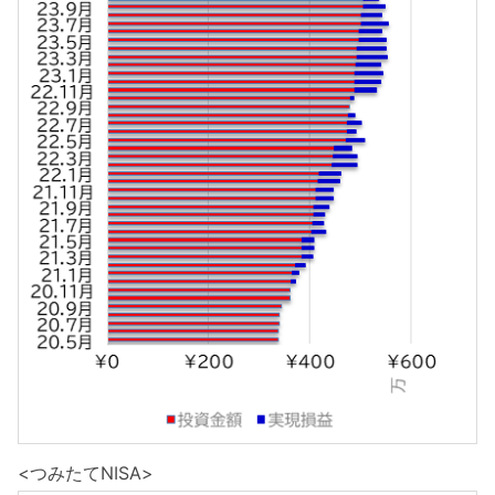
<つみたてNISA>