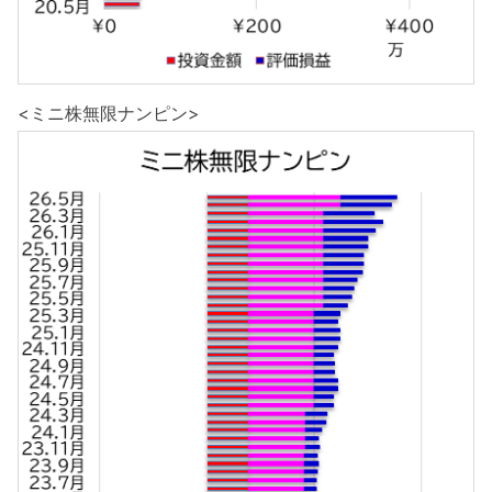
<ミニ株無限ナンピン>