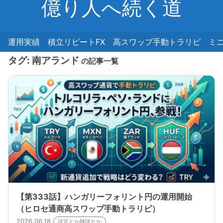
億り人へ続く道
運用実績
積立リピートFX
高スワップ手動トラリピ
ミ
タグ:
南アランド
の記事一覧
【第333話】ハンガリーフォリント円の運用開始
（ヒロセ通商高スワップ手動トラリピ）
2026.06.18
設定とか雑談とか