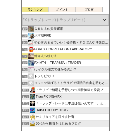
ランキング
ポイント
ブロ画
ＧＵＮＳの資産運用
1位
氷河期FIRE
2位
初心者のままでいい！優待株・ＦＸぼんやり微益ブログ
3位
FOREX CORRELATION LABORATORY
4位
億り人へ続く道
5位
FX-MT4 TRAP&EA：TRADER
6位
iサイクル注文で儲かるのか？
7位
トラリピでFX
8位
コツコツ稼げる！トラリピで経済的自由を勝ちとる方法
9位
トラリピで相場を予想しつつ期待値稼ぐ投資ブログ
10位
Titan FXで海外FX
11位
「トラップトレードは本当は強いんです！」と叫びたい。
12位
DAISEI HOBBY BLOG
13位
セミリタイアを目指す社畜
14位
30代から投資をはじめるブログ
15位