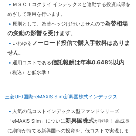
ＭＳＣＩコクサイ インデックスと連動する投資成果を
めざして運用を行います。
為替相場
原則として、為替ヘッジは行いませんので
の変動の影響を受けます
。
ノーロード投信で購入手数料はありま
いわゆる
せん
。
信託報酬は年率0.648%以内
運用コストである
（税込）と低水準！
三菱UFJ国際-eMAXIS Slim新興国株式インデックス
人気の低コストインデックス型ファンドシリーズ
新興国株式
「eMAXIS Slim」についに
が登場！ 高成長
に期待が持てる新興国への投資を、低コストで実現しま