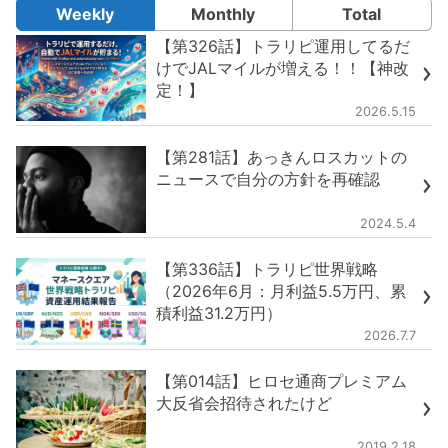
Weekly
Monthly
Total
【第326話】トラリピ運用してるだ
けでJALマイルが増える！！【神改
定！】
2026.5.15
【第281話】あっきんロスカットの
ニュースで自分の方針を再確認
2024.5.4
【第336話】トラリピ世界戦略
（2026年6月：月利益5.5万円、累
積利益31.2万円）
2026.7.7
【第014話】ヒロセ通商プレミアム
大反省会招待されたけど
2019.2.18