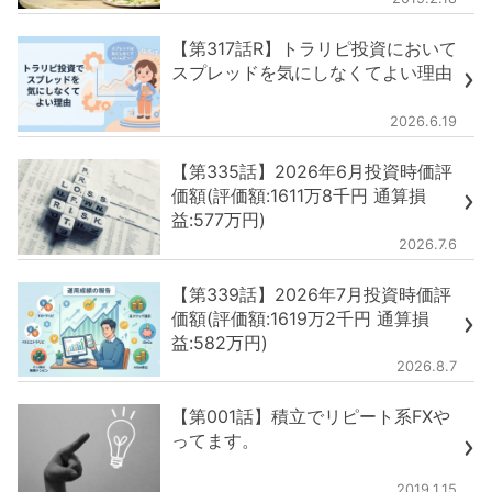
【第317話R】トラリピ投資において
スプレッドを気にしなくてよい理由
2026.6.19
【第335話】2026年6月投資時価評
価額(評価額:1611万8千円 通算損
益:577万円)
2026.7.6
【第339話】2026年7月投資時価評
価額(評価額:1619万2千円 通算損
益:582万円)
2026.8.7
【第001話】積立でリピート系FXや
ってます。
2019.1.15