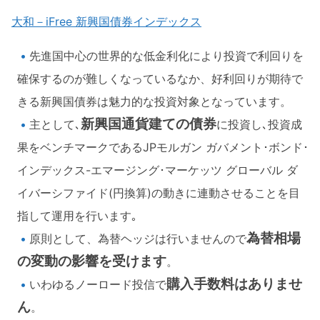
大和－iFree 新興国債券インデックス
先進国中心の世界的な低金利化により投資で利回りを
確保するのが難しくなっているなか、好利回りが期待で
きる新興国債券は魅力的な投資対象となっています。
新興国通貨建ての債券
主として､
に投資し､投資成
果をベンチマークであるJPモルガン ガバメント･ボンド･
インデックス-エマージング･マーケッツ グローバル ダ
イバーシファイド(円換算)の動きに連動させることを目
指して運用を行います｡
為替相場
原則として、為替ヘッジは行いませんので
の変動の影響を受けます
。
購入手数料はありませ
いわゆるノーロード投信で
ん
。