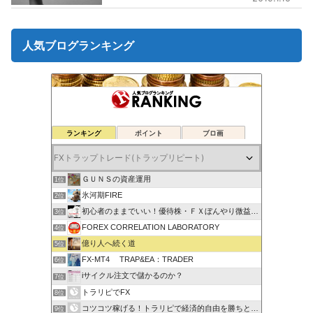
人気ブログランキング
ランキング
ポイント
ブロ画
ＧＵＮＳの資産運用
1位
氷河期FIRE
2位
初心者のままでいい！優待株・ＦＸぼんやり微益ブログ
3位
FOREX CORRELATION LABORATORY
4位
億り人へ続く道
5位
FX-MT4 TRAP&EA：TRADER
6位
iサイクル注文で儲かるのか？
7位
トラリピでFX
8位
コツコツ稼げる！トラリピで経済的自由を勝ちとる方法
9位