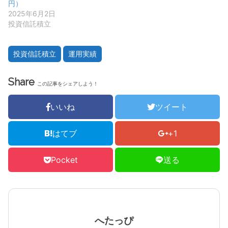
円）
2025年6月2日
投資信託積立
投資信託積立
運用実績
Share
この記事をシェアしよう！
いいね
ツイート
はてブ
+1
Pocket
送る
へたっぴ