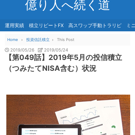
億り人へ続く道
運用実績
積立リピートFX
高スワップ手動トラリピ
ミ
Home
投資信託積立
This Post
2019/05/26
2019/05/24
【第049話】2019年5月の投信積立
（つみたてNISA含む）状況