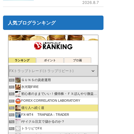
2026.8.7
人気ブログランキング
ランキング
ポイント
ブロ画
ＧＵＮＳの資産運用
1位
氷河期FIRE
2位
初心者のままでいい！優待株・ＦＸぼんやり微益ブログ
3位
FOREX CORRELATION LABORATORY
4位
億り人へ続く道
5位
FX-MT4 TRAP&EA：TRADER
6位
iサイクル注文で儲かるのか？
7位
トラリピでFX
8位