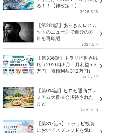
る！！【神改定！】
2026.5.15
【第281話】あっきんロスカ
ットのニュースで自分の方
針を再確認
2024.5.4
【第336話】トラリピ世界戦
略（2026年6月：月利益5.5
万円、累積利益31.2万円）
2026.7.7
【第014話】ヒロセ通商プレ
ミアム大反省会招待された
けど
2019.2.18
【第317話R】トラリピ投資
においてスプレッドを気に