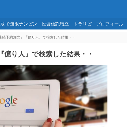
ニ株で無限ナンピン
投資信託積立
トラリピ
プロフィール
『連続予約注文』『億り人』で検索した結果・・
』『億り人』で検索した結果・・