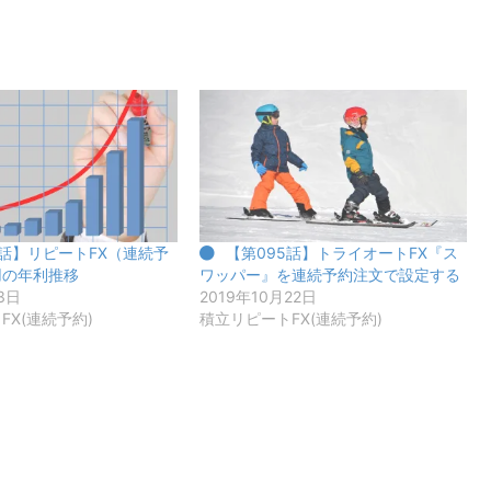
4話】リピートFX（連続予
【第095話】トライオートFX『ス
用の年利推移
ワッパー』を連続予約注文で設定する
3日
2019年10月22日
FX(連続予約)
積立リピートFX(連続予約)