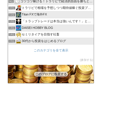
コツコツ稼げる！トラリピで経済的自由を勝ちとる方法
9位
トラリピで相場を予想しつつ期待値稼ぐ投資ブログ
10位
Titan FXで海外FX
11位
「トラップトレードは本当は強いんです！」と叫びたい。
12位
DAISEI HOBBY BLOG
13位
セミリタイアを目指す社畜
14位
30代から投資をはじめるブログ
15位
このカテゴリを全て表示
参加する
このブログに投票する