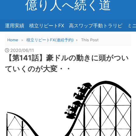
億り人へ続く道
運用実績
積立リピートFX
高スワップ手動トラリピ
ミ
Home
積立リピートFX(連続予約)
This Post
2020/06/11
【第141話】豪ドルの動きに頭がつい
ていくのが大変・・