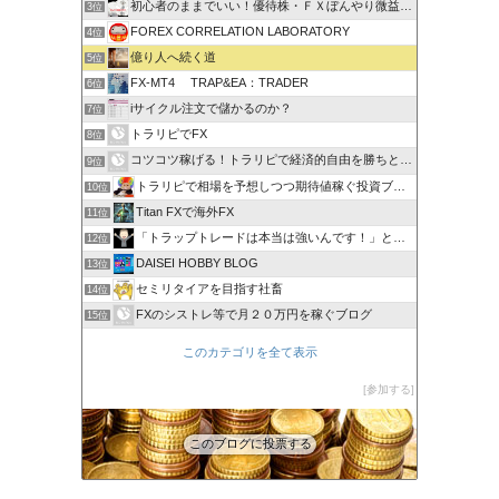
初心者のままでいい！優待株・ＦＸぼんやり微益ブログ
3位
FOREX CORRELATION LABORATORY
4位
億り人へ続く道
5位
FX-MT4 TRAP&EA：TRADER
6位
iサイクル注文で儲かるのか？
7位
トラリピでFX
8位
コツコツ稼げる！トラリピで経済的自由を勝ちとる方法
9位
トラリピで相場を予想しつつ期待値稼ぐ投資ブログ
10位
Titan FXで海外FX
11位
「トラップトレードは本当は強いんです！」と叫びたい。
12位
DAISEI HOBBY BLOG
13位
セミリタイアを目指す社畜
14位
FXのシストレ等で月２０万円を稼ぐブログ
15位
このカテゴリを全て表示
参加する
このブログに投票する