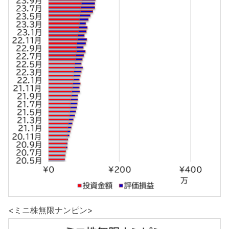
<ミニ株無限ナンピン>