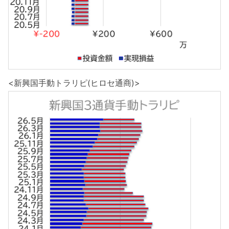
<新興国手動トラリピ(ヒロセ通商)>