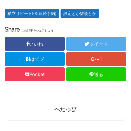
積立リピートFX(連続予約)
設定とか雑談とか
Share
この記事をシェアしよう！
いいね
ツイート
はてブ
+1
Pocket
送る
へたっぴ