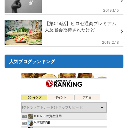
2019.1.15
【第014話】ヒロセ通商プレミアム
大反省会招待されたけど
2019.2.18
人気ブログランキング
ランキング
ポイント
ブロ画
ＧＵＮＳの資産運用
1位
氷河期FIRE
2位