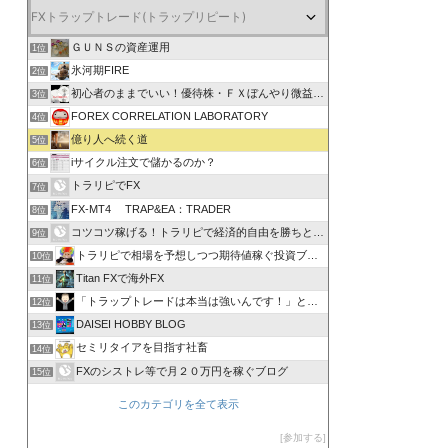
ＧＵＮＳの資産運用
1位
氷河期FIRE
2位
初心者のままでいい！優待株・ＦＸぼんやり微益ブログ
3位
FOREX CORRELATION LABORATORY
4位
億り人へ続く道
5位
iサイクル注文で儲かるのか？
6位
トラリピでFX
7位
FX-MT4 TRAP&EA：TRADER
8位
コツコツ稼げる！トラリピで経済的自由を勝ちとる方法
9位
トラリピで相場を予想しつつ期待値稼ぐ投資ブログ
10位
Titan FXで海外FX
11位
「トラップトレードは本当は強いんです！」と叫びたい。
12位
DAISEI HOBBY BLOG
13位
セミリタイアを目指す社畜
14位
FXのシストレ等で月２０万円を稼ぐブログ
15位
このカテゴリを全て表示
参加する