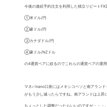
今後の連続予約注文を利用した積立リピートFX
①米ドル/円
②豪ドル/円
③カナダドル/円
④豪ドル/NZドル
の4通貨ペアに絞るのでこれらの通貨ペアの運
マネパnano口座にはメキシコペソと南アラン
がもう少し減ったらですね。南アランドは上昇
ちょっとした調整だったらいいのですが・・・