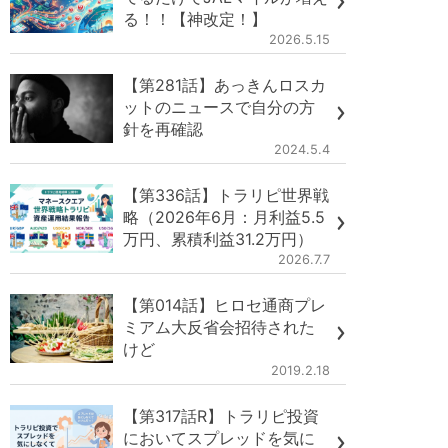
る！！【神改定！】
2026.5.15
【第281話】あっきんロスカ
ットのニュースで自分の方
針を再確認
2024.5.4
【第336話】トラリピ世界戦
略（2026年6月：月利益5.5
万円、累積利益31.2万円）
2026.7.7
【第014話】ヒロセ通商プレ
ミアム大反省会招待された
けど
2019.2.18
【第317話R】トラリピ投資
においてスプレッドを気に