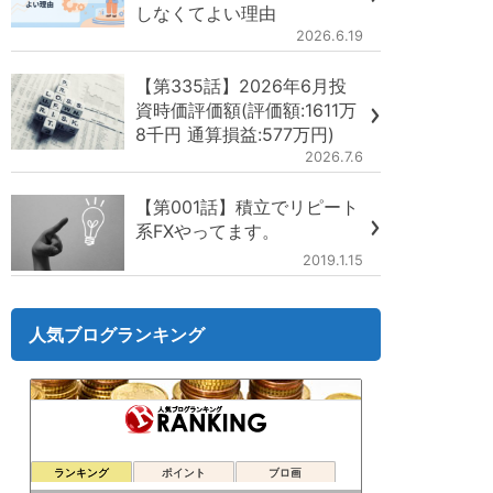
しなくてよい理由
2026.6.19
【第335話】2026年6月投
資時価評価額(評価額:1611万
8千円 通算損益:577万円)
2026.7.6
【第001話】積立でリピート
系FXやってます。
2019.1.15
人気ブログランキング
ランキング
ポイント
ブロ画