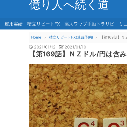
億り人へ続く道
運用実績
積立リピートFX
高スワップ手動トラリピ
ミ
Home
積立リピートFX(連続予約)
【第169話】
2021/01/12
2021/01/10
【第169話】ＮＺドル/円は含