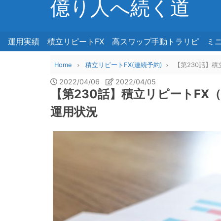
億り人へ続く道
運用実績
積立リピートFX
高スワップ手動トラリピ
ミ
Home
積立リピートFX(連続予約)
【第230話】積
2022/04/06
2022/04/05
【第230話】積立リピートFX（
運用状況