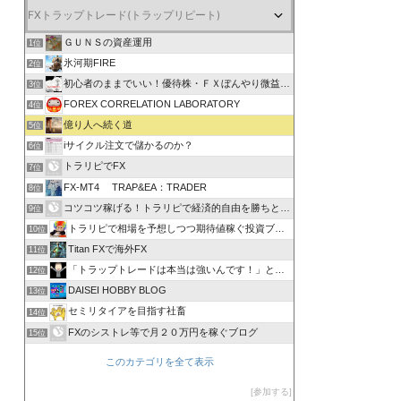
ＧＵＮＳの資産運用
1位
氷河期FIRE
2位
初心者のままでいい！優待株・ＦＸぼんやり微益ブログ
3位
FOREX CORRELATION LABORATORY
4位
億り人へ続く道
5位
iサイクル注文で儲かるのか？
6位
トラリピでFX
7位
FX-MT4 TRAP&EA：TRADER
8位
コツコツ稼げる！トラリピで経済的自由を勝ちとる方法
9位
トラリピで相場を予想しつつ期待値稼ぐ投資ブログ
10位
Titan FXで海外FX
11位
「トラップトレードは本当は強いんです！」と叫びたい。
12位
DAISEI HOBBY BLOG
13位
セミリタイアを目指す社畜
14位
FXのシストレ等で月２０万円を稼ぐブログ
15位
このカテゴリを全て表示
参加する