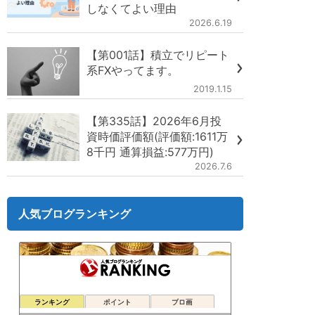
しなくてよい理由
2026.6.19
【第001話】積立でリピート
系FXやってます。
2019.1.15
【第335話】2026年6月投
資時価評価額(評価額:1611万
8千円 通算損益:577万円)
2026.7.6
人気ブログランキング
ランキング
ポイント
ブロ画