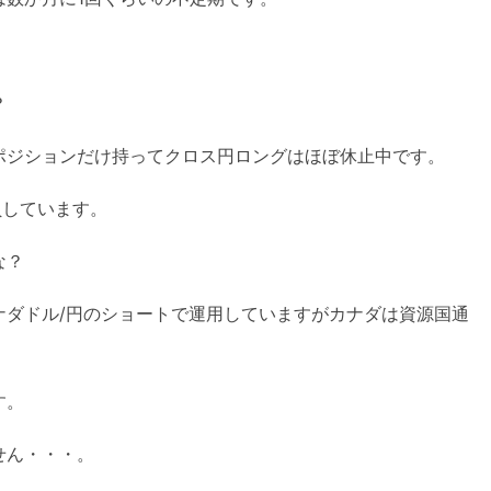
？
ポジションだけ持ってクロス円ロングはほぼ休止中です。
負しています。
な？
ナダドル/円のショートで運用していますがカナダは資源国通
す。
せん・・・。