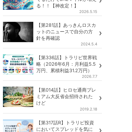
る！！【神改定！】
2026.5.15
【第281話】あっきんロスカ
ットのニュースで自分の方
針を再確認
2024.5.4
【第336話】トラリピ世界戦
略（2026年6月：月利益5.5
万円、累積利益31.2万円）
2026.7.7
【第014話】ヒロセ通商プレ
ミアム大反省会招待された
けど
2019.2.18
【第317話R】トラリピ投資
においてスプレッドを気に