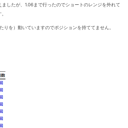
増えましたが、1.06まで行ったのでショートのレンジを外れて
す。
85あたりを）動いていますのでポジションを持ててません。