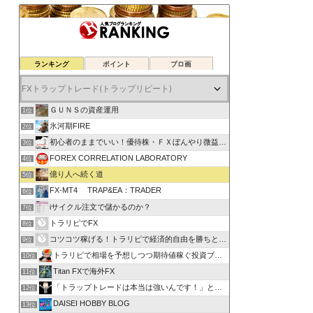
ランキング
ポイント
ブロ画
ＧＵＮＳの資産運用
1位
氷河期FIRE
2位
初心者のままでいい！優待株・ＦＸぼんやり微益ブログ
3位
FOREX CORRELATION LABORATORY
4位
億り人へ続く道
5位
FX-MT4 TRAP&EA：TRADER
6位
iサイクル注文で儲かるのか？
7位
トラリピでFX
8位
コツコツ稼げる！トラリピで経済的自由を勝ちとる方法
9位
トラリピで相場を予想しつつ期待値稼ぐ投資ブログ
10位
Titan FXで海外FX
11位
「トラップトレードは本当は強いんです！」と叫びたい。
12位
DAISEI HOBBY BLOG
13位