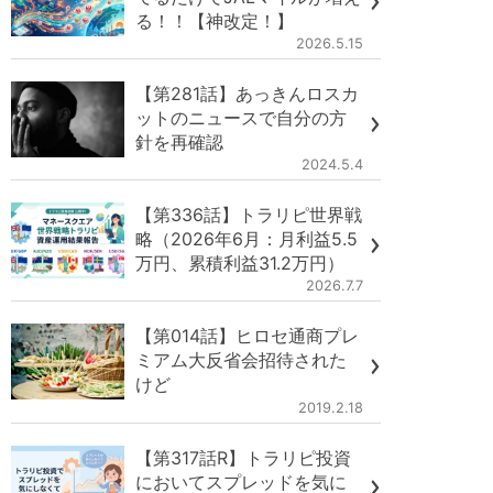
る！！【神改定！】
2026.5.15
【第281話】あっきんロスカ
ットのニュースで自分の方
針を再確認
2024.5.4
【第336話】トラリピ世界戦
略（2026年6月：月利益5.5
万円、累積利益31.2万円）
2026.7.7
【第014話】ヒロセ通商プレ
ミアム大反省会招待された
けど
2019.2.18
【第317話R】トラリピ投資
においてスプレッドを気に