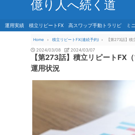
億り人へ続く道
運用実績
積立リピートFX
高スワップ手動トラリピ
ミ
Home
積立リピートFX(連続予約)
【第273話】積
2024/03/08
2024/03/07
【第273話】積立リピートFX（
運用状況