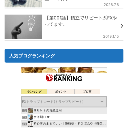
2026.7.6
【第001話】積立でリピート系FXや
ってます。
2019.1.15
人気ブログランキング
ランキング
ポイント
ブロ画
ＧＵＮＳの資産運用
1位
氷河期FIRE
2位
初心者のままでいい！優待株・ＦＸぼんやり微益ブログ
3位