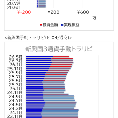
<新興国手動トラリピ(ヒロセ通商)>