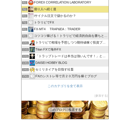
FOREX CORRELATION LABORATORY
4位
億り人へ続く道
5位
iサイクル注文で儲かるのか？
6位
トラリピでFX
7位
FX-MT4 TRAP&EA：TRADER
8位
コツコツ稼げる！トラリピで経済的自由を勝ちとる方法
9位
トラリピで相場を予想しつつ期待値稼ぐ投資ブログ
10位
Titan FXで海外FX
11位
「トラップトレードは本当は強いんです！」と叫びたい。
12位
DAISEI HOBBY BLOG
13位
セミリタイアを目指す社畜
14位
FXのシストレ等で月２０万円を稼ぐブログ
15位
このカテゴリを全て表示
参加する
このブログに投票する