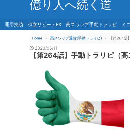
億り人へ続く道
運用実績
積立リピートFX
高スワップ手動トラリピ
ミ
Home
高スワップ通貨(手動トラリピ)
【第264話
2023/05/11
【第264話】手動トラリピ（高