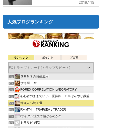
2019.1.15
人気ブログランキング
ランキング
ポイント
ブロ画
ＧＵＮＳの資産運用
1位
氷河期FIRE
2位
FOREX CORRELATION LABORATORY
3位
初心者のままでいい！優待株・ＦＸぼんやり微益ブログ
4位
億り人へ続く道
5位
FX-MT4 TRAP&EA：TRADER
6位
iサイクル注文で儲かるのか？
7位
トラリピでFX
8位