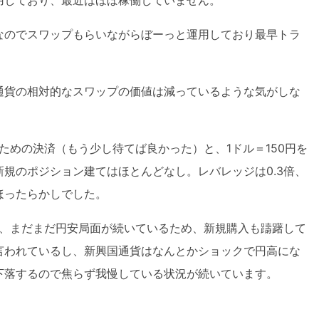
なのでスワップもらいながらぼーっと運用しており最早トラ
通貨の相対的なスワップの価値は減っているような気がしな
ための決済（もう少し待てば良かった）と、1ドル＝150円を
規のポジション建てはほとんどなし。レバレッジは0.3倍、
のほったらかしでした。
ず、まだまだ円安局面が続いているため、新規購入も躊躇して
言われているし、新興国通貨はなんとかショックで円高にな
下落するので焦らず我慢している状況が続いています。