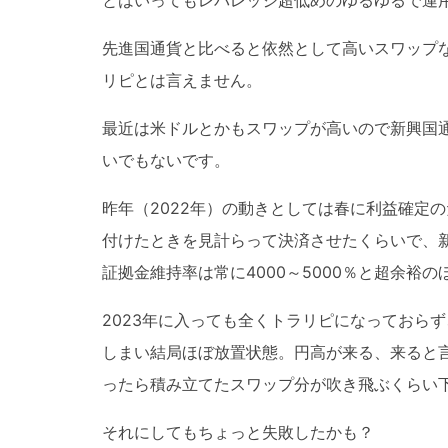
先進国通貨と比べると依然として高いスワップ
リピとは言えません。
最近は米ドルとかもスワップが高いので新興国
いでもないです。
昨年（2022年）の動きとしては春に利益確定の
付けたときを見計らって決済させたくらいで、新
証拠金維持率は常に4000～5000％と超余裕
2023年に入っても全くトラリピになっておら
しまい結局ほぼ放置状態。円高が来る、来ると
ったら積み立てたスワップ分が吹き飛ぶくらい
それにしてもちょっと失敗したかも？