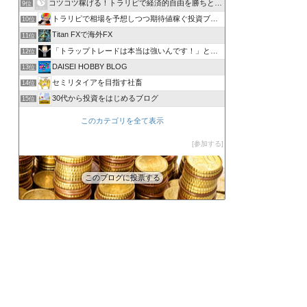
コツコツ稼げる！トラリピで経済的自由を勝ちとる方法
9位
トラリピで相場を予想しつつ期待値稼ぐ投資ブログ
10位
Titan FXで海外FX
11位
「トラップトレードは本当は強いんです！」と叫びたい。
12位
DAISEI HOBBY BLOG
13位
セミリタイアを目指す社畜
14位
30代から投資をはじめるブログ
15位
このカテゴリを全て表示
参加する
このブログに投票する